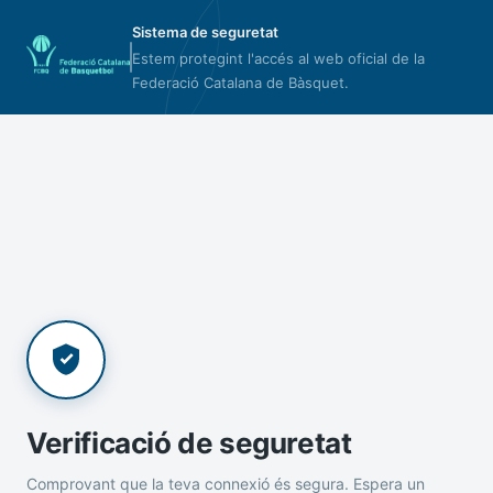
Sistema de seguretat
Estem protegint l'accés al web oficial de la
Federació Catalana de Bàsquet.
Verificació de seguretat
Comprovant que la teva connexió és segura. Espera un