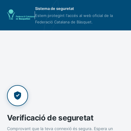
Sistema de seguretat
Estem protegint l'accés al web oficial de la
Federació Catalana de Bàsquet.
Verificació de seguretat
Comprovant que la teva connexió és segura. Espera un