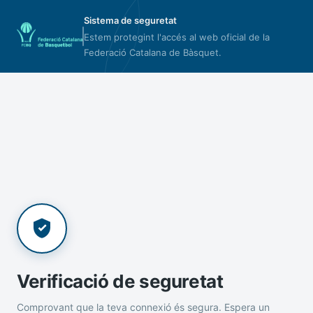
Sistema de seguretat
Estem protegint l'accés al web oficial de la
Federació Catalana de Bàsquet.
Verificació de seguretat
Comprovant que la teva connexió és segura. Espera un