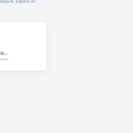
segura. Espera un
ó...
oment
a