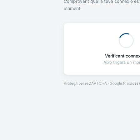
Comprovant que la teva connexió és 
moment.
Verificant connexi
Això trigarà un m
Protegit per reCAPTCHA · Google
Privades