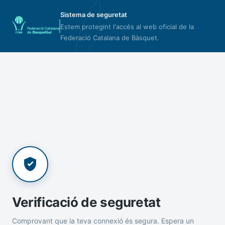
Sistema de seguretat
Estem protegint l'accés al web oficial de la
Federació Catalana de Bàsquet.
Verificació de seguretat
Comprovant que la teva connexió és segura. Espera un