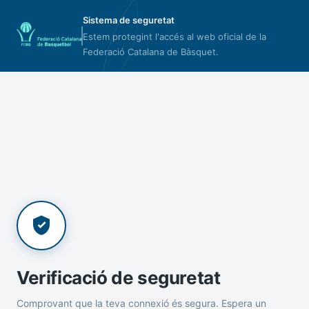
Sistema de seguretat
Estem protegint l'accés al web oficial de la
Federació Catalana de Bàsquet.
Verificació de seguretat
Comprovant que la teva connexió és segura. Espera un