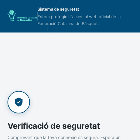
Sistema de seguretat
Estem protegint l'accés al web oficial de la
Federació Catalana de Bàsquet.
Verificació de seguretat
Comprovant que la teva connexió és segura. Espera un