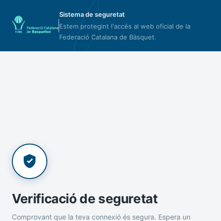
Sistema de seguretat
Estem protegint l'accés al web oficial de la
Federació Catalana de Bàsquet.
Verificació de seguretat
Comprovant que la teva connexió és segura. Espera un