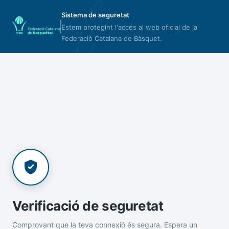
Sistema de seguretat
Estem protegint l'accés al web oficial de la
Federació Catalana de Bàsquet.
Verificació de seguretat
Comprovant que la teva connexió és segura. Espera un