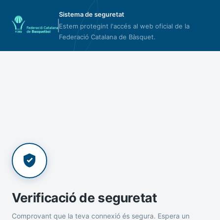
Sistema de seguretat
Estem protegint l'accés al web oficial de la
Federació Catalana de Bàsquet.
Verificació de seguretat
Comprovant que la teva connexió és segura. Espera un