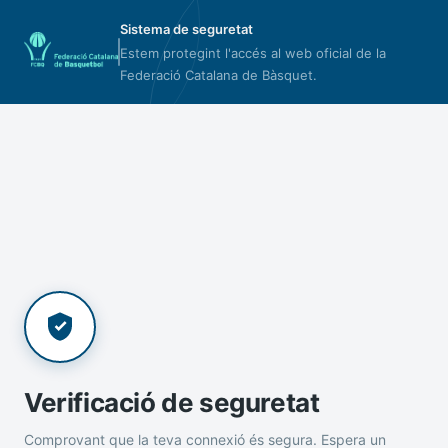
Sistema de seguretat
Estem protegint l'accés al web oficial de la
Federació Catalana de Bàsquet.
Verificació de seguretat
Comprovant que la teva connexió és segura. Espera un