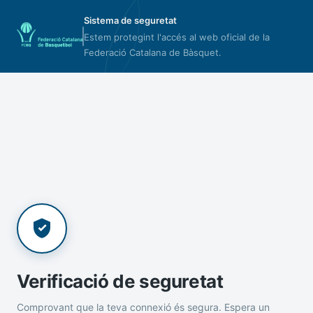
Sistema de seguretat
Estem protegint l'accés al web oficial de la
Federació Catalana de Bàsquet.
Verificació de seguretat
Comprovant que la teva connexió és segura. Espera un