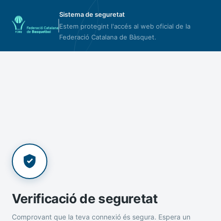
Sistema de seguretat
Estem protegint l'accés al web oficial de la
Federació Catalana de Bàsquet.
Verificació de seguretat
Comprovant que la teva connexió és segura. Espera un