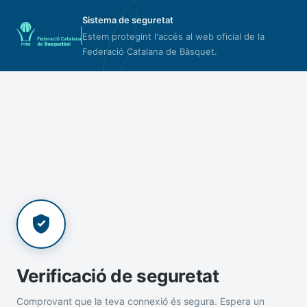
Sistema de seguretat
Estem protegint l'accés al web oficial de la
Federació Catalana de Bàsquet.
Verificació de seguretat
Comprovant que la teva connexió és segura. Espera un