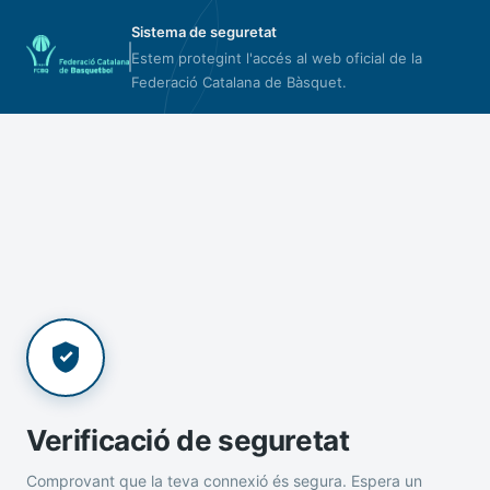
Sistema de seguretat
Estem protegint l'accés al web oficial de la
Federació Catalana de Bàsquet.
Verificació de seguretat
Comprovant que la teva connexió és segura. Espera un