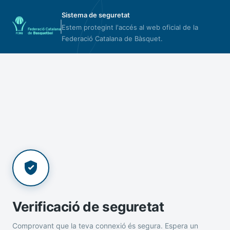
Sistema de seguretat
Estem protegint l'accés al web oficial de la
Federació Catalana de Bàsquet.
Verificació de seguretat
Comprovant que la teva connexió és segura. Espera un