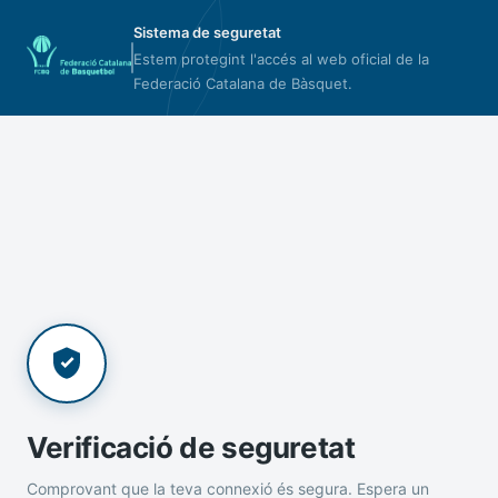
Sistema de seguretat
Estem protegint l'accés al web oficial de la
Federació Catalana de Bàsquet.
Verificació de seguretat
Comprovant que la teva connexió és segura. Espera un