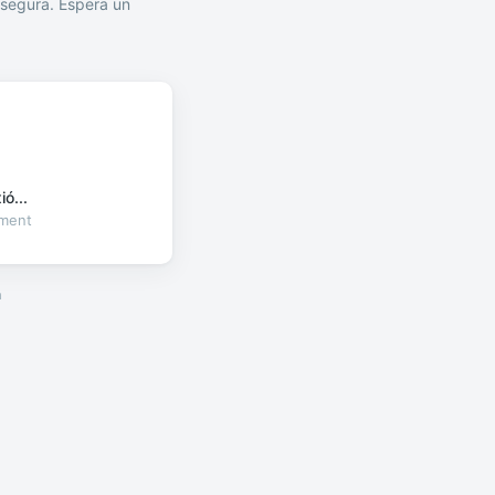
segura. Espera un
ó...
oment
a