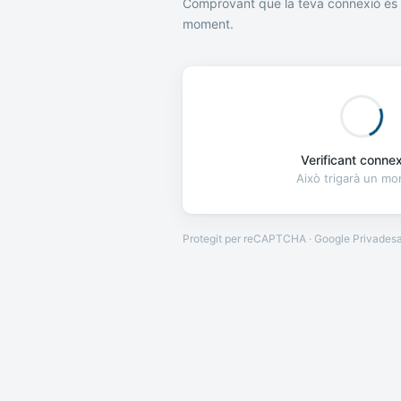
Comprovant que la teva connexió és 
moment.
Verificant connexi
Això trigarà un m
Protegit per reCAPTCHA · Google
Privades