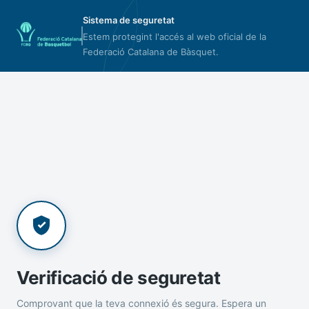
Sistema de seguretat
Estem protegint l'accés al web oficial de la
Federació Catalana de Bàsquet.
Verificació de seguretat
Comprovant que la teva connexió és segura. Espera un