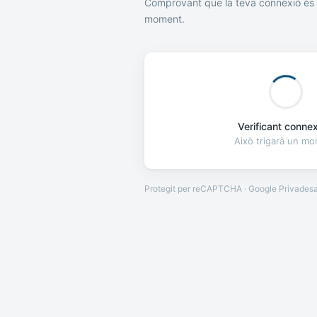
Comprovant que la teva connexió és 
moment.
Verificant connexi
Això trigarà un m
Protegit per reCAPTCHA · Google
Privades