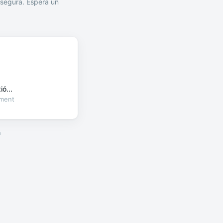
segura. Espera un
ó...
oment
a