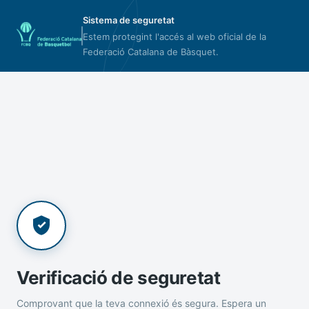
Sistema de seguretat
Estem protegint l'accés al web oficial de la
Federació Catalana de Bàsquet.
Verificació de seguretat
Comprovant que la teva connexió és segura. Espera un