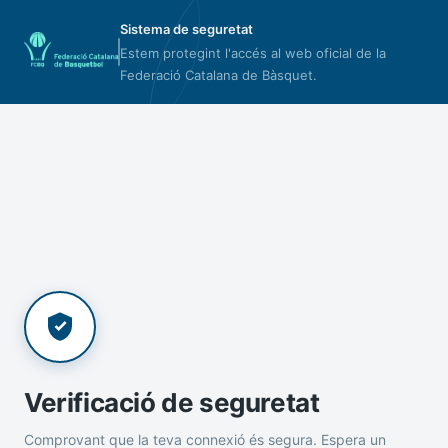
Sistema de seguretat
Estem protegint l'accés al web oficial de la
Federació Catalana de Bàsquet.
Verificació de seguretat
Comprovant que la teva connexió és segura. Espera un