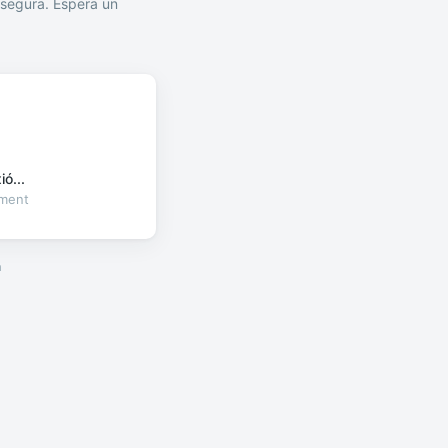
segura. Espera un
ó...
oment
a