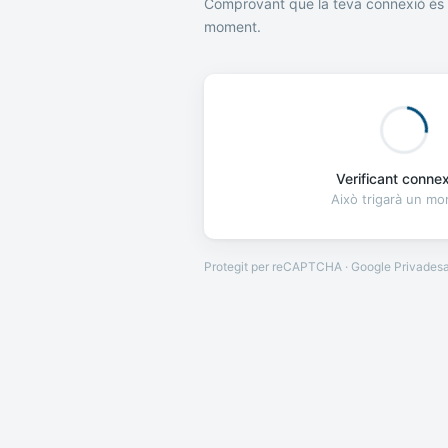
Comprovant que la teva connexió és 
moment.
Verificant connexi
Això trigarà un m
Protegit per reCAPTCHA · Google
Privades