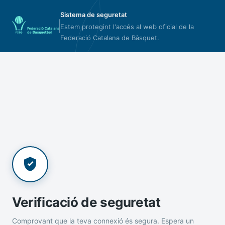
Sistema de seguretat
Estem protegint l'accés al web oficial de la
Federació Catalana de Bàsquet.
Verificació de seguretat
Comprovant que la teva connexió és segura. Espera un