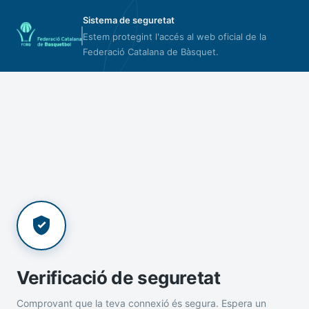
Sistema de seguretat
Estem protegint l'accés al web oficial de la
Federació Catalana de Bàsquet.
Verificació de seguretat
Comprovant que la teva connexió és segura. Espera un