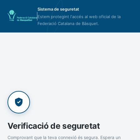
Sistema de seguretat
Estem protegint l'accés al web oficial de la
Federació Catalana de Bàsquet.
Verificació de seguretat
Comprovant que la teva connexió és segura. Espera un