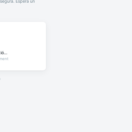
segura. Espera un
ó...
oment
a