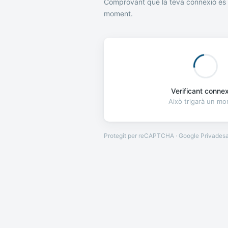
Comprovant que la teva connexió és 
moment.
Verificant connexi
Això trigarà un m
Protegit per reCAPTCHA · Google
Privades