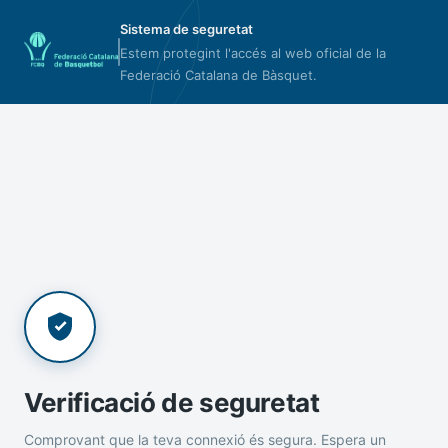
Sistema de seguretat
Estem protegint l'accés al web oficial de la
Federació Catalana de Bàsquet.
Verificació de seguretat
Comprovant que la teva connexió és segura. Espera un