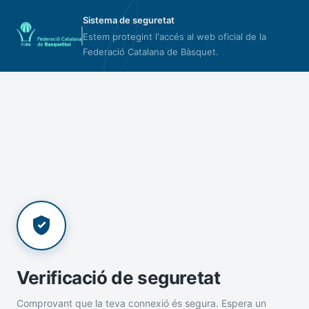
Sistema de seguretat
Estem protegint l'accés al web oficial de la
Federació Catalana de Bàsquet.
Verificació de seguretat
Comprovant que la teva connexió és segura. Espera un