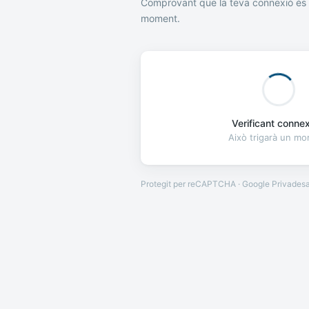
Comprovant que la teva connexió és 
moment.
Verificant connexi
Això trigarà un m
Protegit per reCAPTCHA · Google
Privades