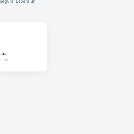
segura. Espera un
ó...
oment
a