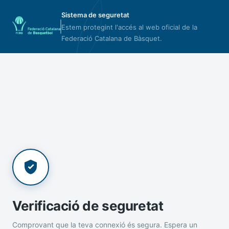
Sistema de seguretat
Estem protegint l'accés al web oficial de la
Federació Catalana de Bàsquet.
Verificació de seguretat
Comprovant que la teva connexió és segura. Espera un