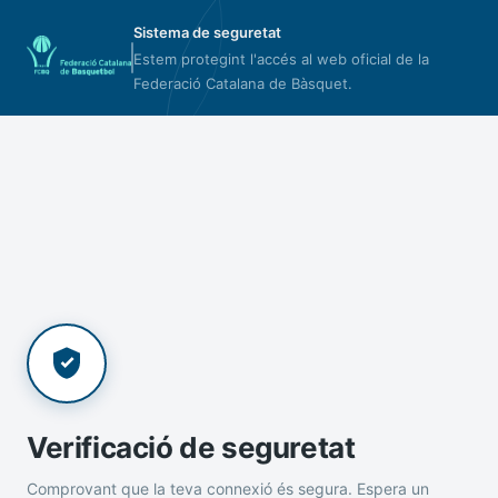
Sistema de seguretat
Estem protegint l'accés al web oficial de la
Federació Catalana de Bàsquet.
Verificació de seguretat
Comprovant que la teva connexió és segura. Espera un