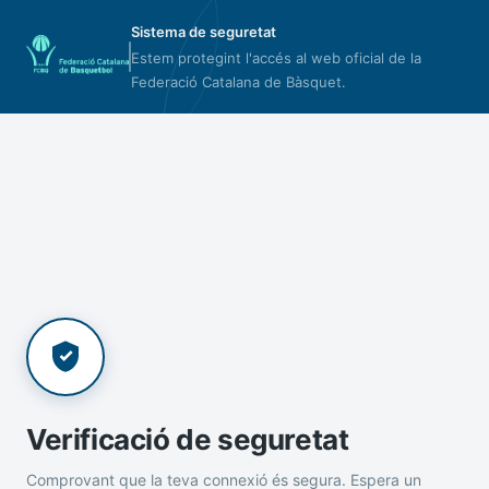
Sistema de seguretat
Estem protegint l'accés al web oficial de la
Federació Catalana de Bàsquet.
Verificació de seguretat
Comprovant que la teva connexió és segura. Espera un