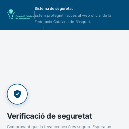
Sistema de seguretat
Estem protegint l'accés al web oficial de la
Federació Catalana de Bàsquet.
Verificació de seguretat
Comprovant que la teva connexió és segura. Espera un