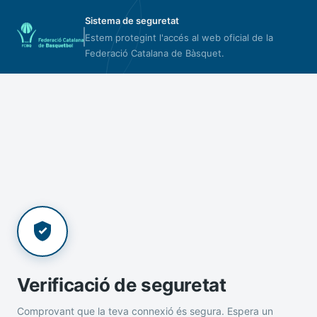
Sistema de seguretat
Estem protegint l'accés al web oficial de la
Federació Catalana de Bàsquet.
Verificació de seguretat
Comprovant que la teva connexió és segura. Espera un