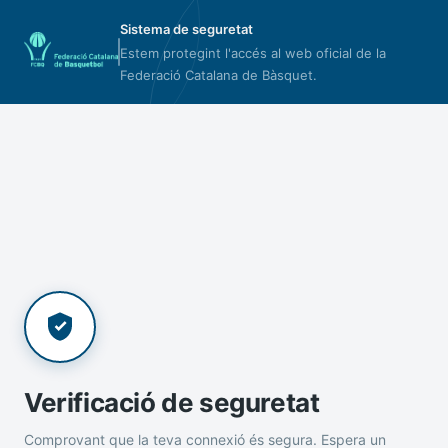
Sistema de seguretat
Estem protegint l'accés al web oficial de la
Federació Catalana de Bàsquet.
Verificació de seguretat
Comprovant que la teva connexió és segura. Espera un