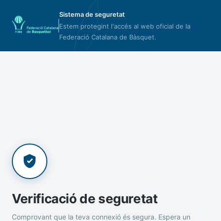
Sistema de seguretat
Estem protegint l'accés al web oficial de la
Federació Catalana de Bàsquet.
Verificació de seguretat
Comprovant que la teva connexió és segura. Espera un