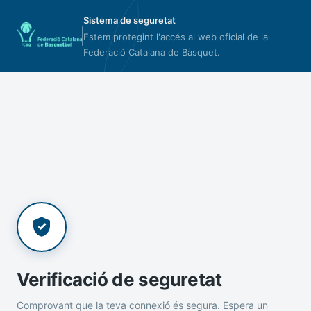
Sistema de seguretat
Estem protegint l'accés al web oficial de la
Federació Catalana de Bàsquet.
Verificació de seguretat
Comprovant que la teva connexió és segura. Espera un