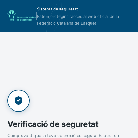
Sistema de seguretat
Estem protegint l'accés al web oficial de la
Federació Catalana de Bàsquet.
Verificació de seguretat
Comprovant que la teva connexió és segura. Espera un