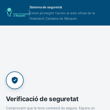
Sistema de seguretat
Estem protegint l'accés al web oficial de la
Federació Catalana de Bàsquet.
Verificació de seguretat
Comprovant que la teva connexió és segura. Espera un