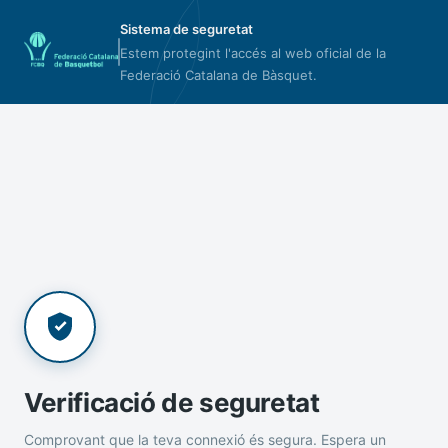
Sistema de seguretat
Estem protegint l'accés al web oficial de la
Federació Catalana de Bàsquet.
Verificació de seguretat
Comprovant que la teva connexió és segura. Espera un