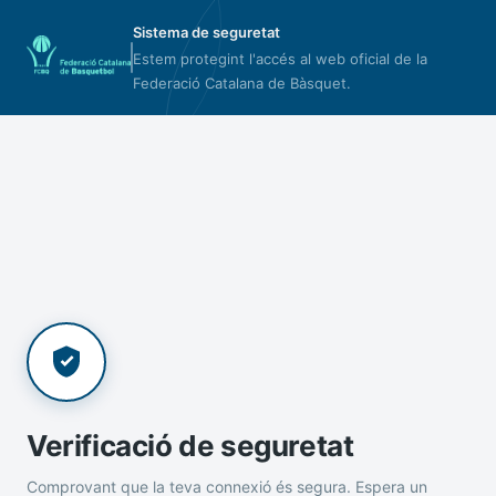
Sistema de seguretat
Estem protegint l'accés al web oficial de la
Federació Catalana de Bàsquet.
Verificació de seguretat
Comprovant que la teva connexió és segura. Espera un