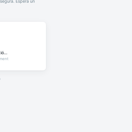
segura. Espera un
ó...
oment
a