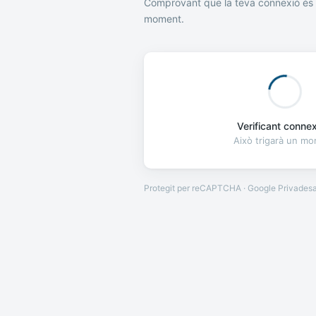
Comprovant que la teva connexió és 
moment.
Verificant connexi
Això trigarà un m
Protegit per reCAPTCHA · Google
Privades