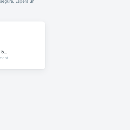
segura. Espera un
ó...
oment
a