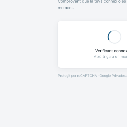
Comprovant que la teva connexió és 
moment.
Verificant connexi
Això trigarà un m
Protegit per reCAPTCHA · Google
Privades