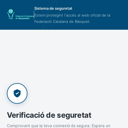
Sistema de seguretat
Estem protegint l'accés al web oficial de la
Federació Catalana de Bàsquet.
Verificació de seguretat
Comprovant que la teva connexió és segura. Espera un