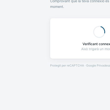
Comprovant que la teva connexió és 
moment.
Verificant connexi
Això trigarà un m
Protegit per reCAPTCHA · Google
Privades