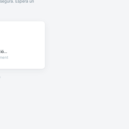
segura. Espera un
ó...
oment
a