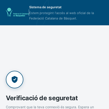
Sistema de seguretat
Estem protegint l'accés al web oficial de la
Federació Catalana de Bàsquet.
Verificació de seguretat
Comprovant que la teva connexió és segura. Espera un