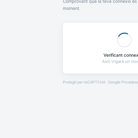
Comprovant que la teva connexió és 
moment.
Verificant connexi
Això trigarà un m
Protegit per reCAPTCHA · Google
Privades