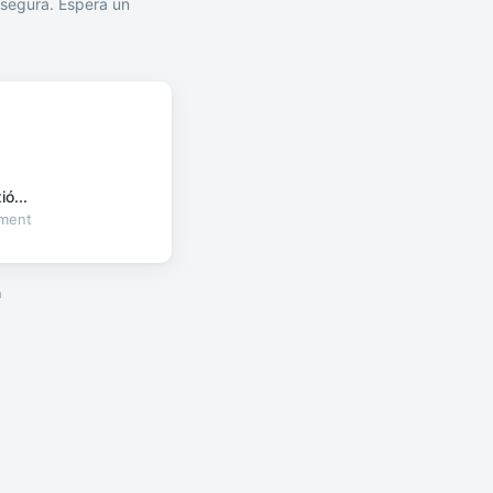
segura. Espera un
ó...
oment
a