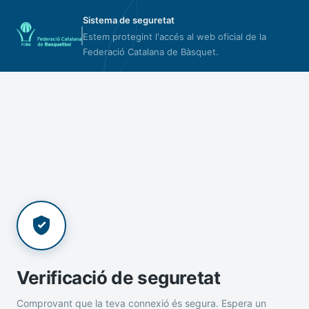
Sistema de seguretat
Estem protegint l'accés al web oficial de la
Federació Catalana de Bàsquet.
Verificació de seguretat
Comprovant que la teva connexió és segura. Espera un