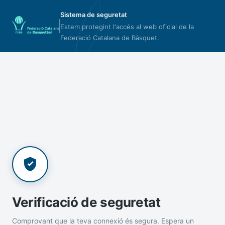
Sistema de seguretat
Estem protegint l'accés al web oficial de la
Federació Catalana de Bàsquet.
Verificació de seguretat
Comprovant que la teva connexió és segura. Espera un